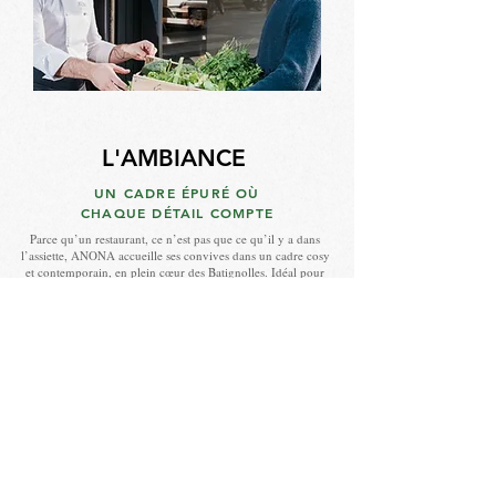
L'AMBIANCE
UN CADRE ÉPURÉ OÙ
CHAQUE DÉTAIL COMPTE
Parce qu’un restaurant, ce n’est pas que ce qu’il y a dans
l’assiette, ANONA accueille ses convives dans un cadre cosy
et contemporain, en plein cœur des Batignolles. Idéal pour
un dîner romantique, un déjeuner professionnel ou une
soirée d’exception, le lieu offre une ambiance à la fois
intimiste et décontractée, pensée pour sublimer l’expérience
gastronomique.
L’atmosphère calme, l’éclairage doux et les volumes
équilibrés invitent à savourer le moment, à son rythme.