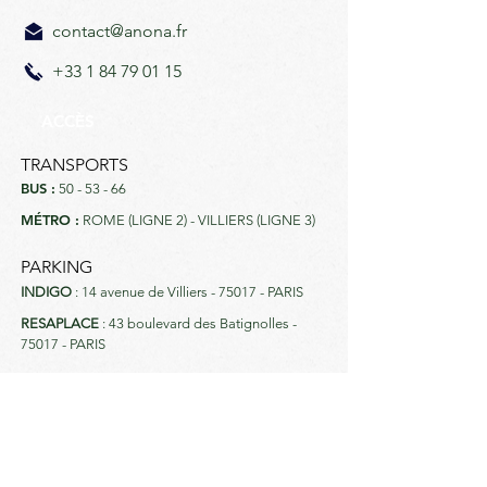
contact@anona.fr
+33 1 84 79 01 15
ACCÈS
TRANSPORTS
BUS :
50 - 53 - 66
MÉTRO :
ROME (LIGNE 2) - VILLIERS (LIGNE 3)
PARKING
INDIGO
: 14 avenue de Villiers - 75017 - PARIS
RESAPLACE
: 43 boulevard des Batignolles -
75017 - PARIS
INFOS CLIENTS
Paiements acceptés : CB, Visa, Amex,
Mastercard, Diners Club, JCB, UPI