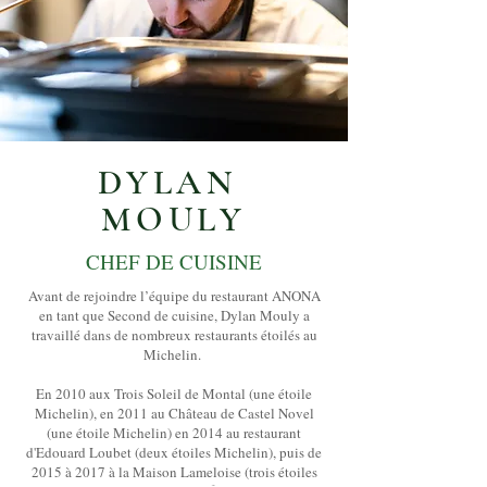
DYLAN
MOULY
CHEF DE CUISINE
Avant de rejoindre l’équipe du restaurant ANONA
en tant que Second de cuisine, Dylan Mouly a
travaillé dans de nombreux restaurants étoilés au
Michelin.
En 2010 aux Trois Soleil de Montal (une étoile
Michelin), en 2011 au Château de Castel Novel
(une étoile Michelin) en 2014 au restaurant
d'Edouard Loubet (deux étoiles Michelin), puis de
2015 à 2017 à la Maison Lameloise (trois étoiles