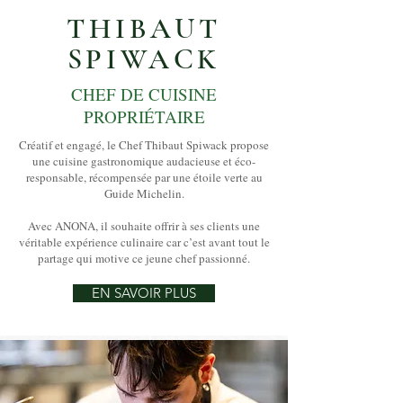
THIBAUT
SPIWACK
CHE
F DE CUISINE
PR
OPR
I
ÉTAIRE
Créatif et engagé, le Chef Thibaut Spiwack propose
une cuisine gastronomique audacieuse et éco-
responsable, récompensée par une étoile verte au
Guide Michelin.
Avec ANONA, il souhaite offrir à ses clients une
véritable expérience culinaire car c’est avant tout le
partage qui motive ce jeune chef passionné.
EN SAVOIR PLUS